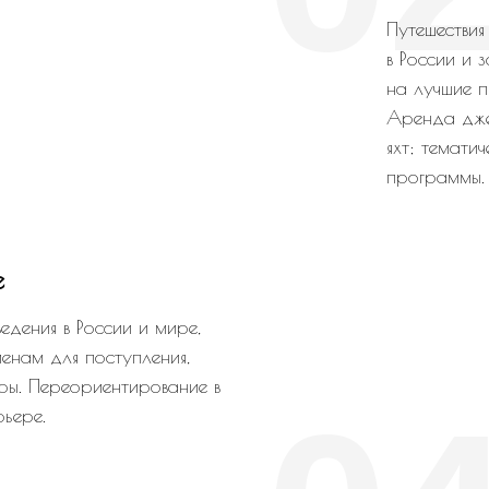
Путешестви
в России и
на лучшие п
Аренда джет
яхт; тематич
программы.
е
едения в России и мире,
менам для поступления,
ры. Переориентирование в
ьере.