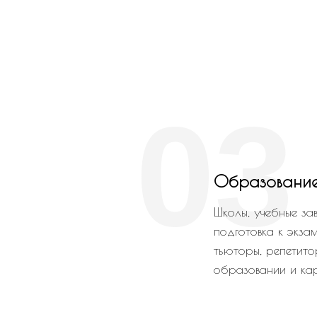
03
Образовани
Школы, учебные зав
подготовка к экза
тьюторы, репетито
образовании и кар